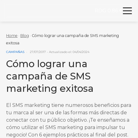
RDG 0.86 €
Redegal. Agencia de Marketing digital y desarrollo
Skip to content
Home
·
Blog
·
Cómo lograr una campaña de SMS marketing
exitosa
VER MÁS ENTRADAS DE LA CATEGORÍA
CAMPAÑAS
27/07/2017
- Actualizado el: 04/04/2024
Cómo lograr una
campaña de SMS
marketing exitosa
El SMS marketing tiene numerosos beneficios para
tu marca al ser una de las formas más directas de
conectar con tu público objetivo. ¡Te enseñamos a
cómo utilizar el SMS marketing para impulsar tu
negocio! Con 6 ejemplos prácticos al final del post.