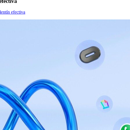
fectiva
entín efectiva