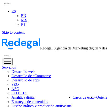
RDG 0.88 €
ES
EN
MX
PT
Skip to content
Redegal. Agencia de Marketing digital y des
RDG 0.88 €
Servicios
Desarrollo web
Desarrollo de eCommerce
Desarrollo de apps
SEO
ASO
SEO + IA
Analítica digital
Casos de éxito
¿Quiéne
Estrategia de contenidos
Diseño gráfico y producción audiovisual