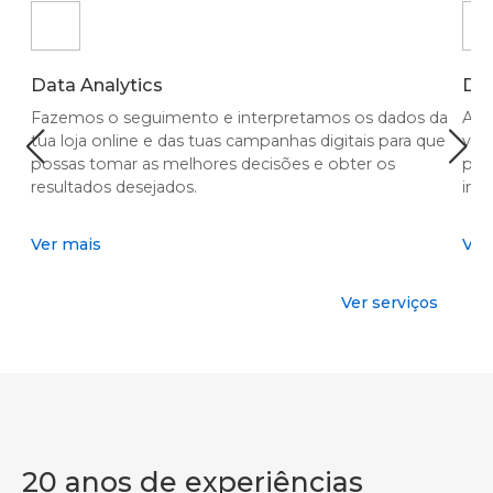
Data Analytics
De
Fazemos o seguimento e interpretamos os dados da
Aum
tua loja online e das tuas campanhas digitais para que
ven
possas tomar as melhores decisões e obter os
pro
resultados desejados.
inc
Data Analyticssobre serviço
Ver mais
Ver
Ver serviços
oferecido em Rede
20 anos de experiências