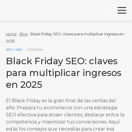
RDG 0.86 €
Redegal. Agencia de Marketing digital y desarrollo
Skip to content
Home
·
Blog
·
Black Friday SEO: claves para multiplicar ingresos en
2025
VER MÁS ENTRADAS DE LA CATEGORÍA
SEO Y ASO
27/08/2025
Black Friday SEO: claves
para multiplicar ingresos
en 2025
El Black Friday es la gran final de las ventas del
año. Prepara tu ecommerce con una estrategia
SEO efectiva para atraer clientes, destacar entre la
competencia y maximizar tus conversiones. Aquí
estás los consejos que necesitas para crear esa