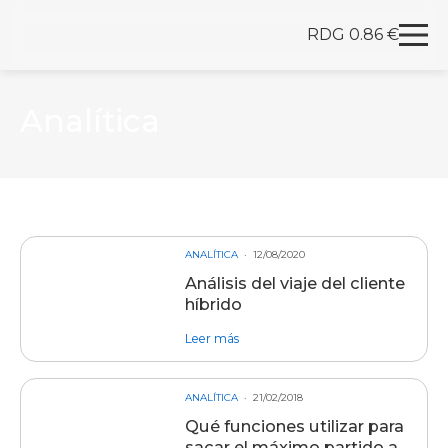
RDG 0.86 €
Redegal. Agencia de Marketing digital y desarrollo
Skip to content
Analítica
ANALÍTICA
12/08/2020
Análisis del viaje del cliente
híbrido
sobre entrada Análisis del viaje del c
Leer más
ANALÍTICA
21/02/2018
Qué funciones utilizar para
sacar el máximo partido a