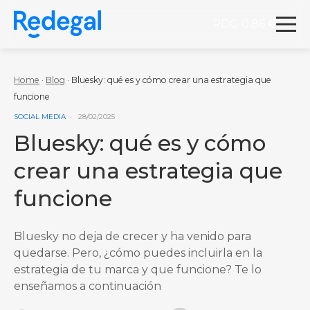
RDG 0.86 €
Redegal. Agencia de Marketing digital y desarrollo
Skip to content
Home
·
Blog
·
Bluesky: qué es y cómo crear una estrategia que
funcione
VER MÁS ENTRADAS DE LA CATEGORÍA
SOCIAL MEDIA
28/02/2025
Bluesky: qué es y cómo
crear una estrategia que
funcione
Bluesky no deja de crecer y ha venido para
quedarse. Pero, ¿cómo puedes incluirla en la
estrategia de tu marca y que funcione? Te lo
enseñamos a continuación