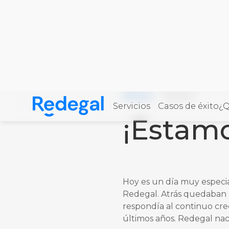
Home
·
Blog
·
¡Estamos de 
VER MÁS ENTRADAS DE LA CATEG
REDEGAL
12/05/2016
Servicios
Casos de éxito
¿Q
Skip to content
¡Estamo
Redegal. Agencia de Marketing digital y desarro
Hoy es un día muy especi
Redegal. Atrás quedaban s
respondía al continuo cre
últimos años. Redegal naci