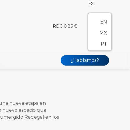
ES
EN
RDG 0.86 €
MX
PT
¿Hablamos?
!
 una nueva etapa en
Un nuevo espacio que
á sumergido Redegal en los