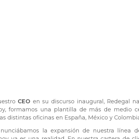
uestro
CEO
en su discurso inaugural, Redegal n
e hoy, formamos una plantilla de más de medio 
as distintas oficinas en España, México y Colombi
anunciábamos la expansión de nuestra línea 
hoy ya es una realidad. En nuestra cartera de cl