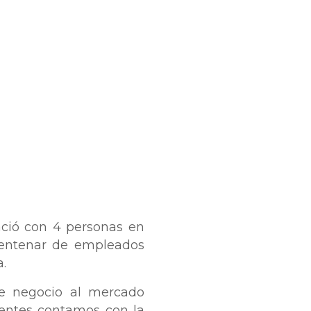
ació con 4 personas en
centenar de empleados
a.
de negocio al mercado
ientes contamos con la