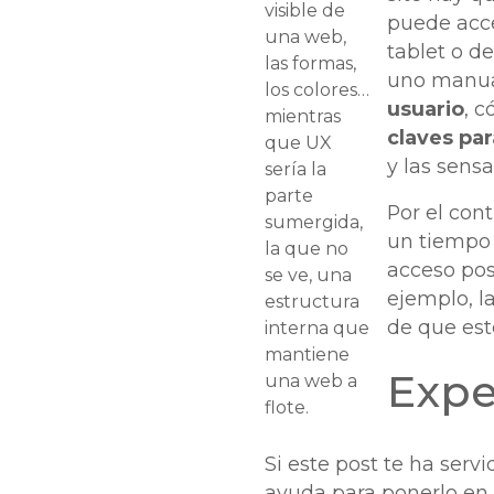
visible de
puede acce
una web,
tablet o d
las formas,
uno manual
los colores…
usuario
, 
mientras
claves par
que UX
y las sens
sería la
parte
Por el cont
sumergida,
un tiempo 
la que no
acceso pos
se ve, una
ejemplo, la
estructura
de que est
interna que
mantiene
Expe
una web a
flote.
Si este post te ha serv
ayuda para ponerlo en 