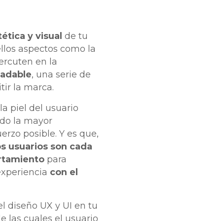
ética y visual
de tu
ellos aspectos como la
percuten en la
radable
, una serie de
ir la marca.
la piel del usuario
do la mayor
erzo posible. Y es que,
os usuarios son cada
tamiento
para
 experiencia
con el
l diseño UX y UI en tu
e las cuales el usuario