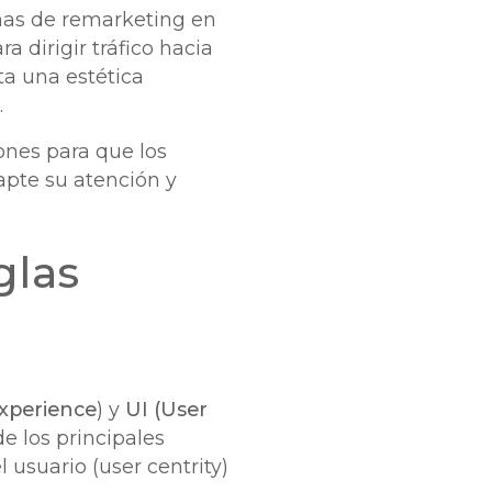
ñas de remarketing en
 dirigir tráfico hacia
ta una estética
.
ones para que los
pte su atención y
glas
xperience
) y
UI (User
e los principales
 usuario (user centrity)