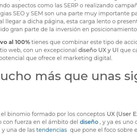
ndo aspectos como las SERP o realizando campa
egias SEO y SEM son una parte muy importante para
al llegar a dicha página, esta carga lento o presen
ido gran parte de la inversión en posicionamiento
ivo al 100%
tienes que combinar este tipo de acci
sitio web, con un excepcional
diseño UX y UI
que ca
otencial que ofrece el marketing digital.
mucho más que unas si
 el binomio formado por los conceptos
UX (User E
o con fuerza en el ámbito del
diseño
, y ya es
uno d
 y una de las
tendencias
que pone el foco sobre el