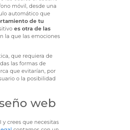
éfono móvil, desde una
culo automático que
rtamiento de tu
itivo
es otra de las
n la que las emociones
ótica, que requiera de
das las formas de
ca que evitarían, por
uario o la posibilidad
diseño web
I y crees que necesitas
egal
contamos con un