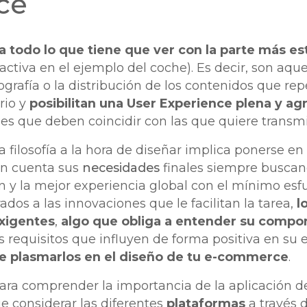
ce
 todo lo que tiene que ver con la parte más est
activa en el ejemplo del coche). Es decir, son aqu
ografía o la distribución de los contenidos que re
rio y
posibilitan una User Experience plena y ag
s que deben coincidir con las que quiere transmit
a filosofía a la hora de diseñar implica ponerse en 
en cuenta sus
necesidades
finales siempre buscan
ón y la mejor experiencia global con el mínimo esfu
dos a las innovaciones que le facilitan la tarea,
l
xigentes
,
algo que obliga a entender su
compor
los requisitos que influyen de forma positiva en su
de plasmarlos en el diseño de tu e-commerce
.
ra comprender la importancia de la aplicación de
ue considerar las diferentes
plataformas
a través d