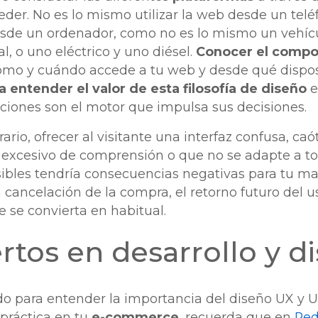
der. No es lo mismo utilizar la web desde un tel
esde un ordenador, como no es lo mismo un vehí
, o uno eléctrico y uno diésel.
Conocer el compo
cómo y cuándo accede a tu web y desde qué dispos
a entender el valor de esta filosofía de diseño
e
aciones son el motor que impulsa sus decisiones.
rario, ofrecer al visitante una interfaz confusa, ca
excesivo de comprensión o que no se adapte a to
ibles tendría consecuencias negativas para tu mar
 cancelación de la compra, el retorno futuro del us
e se convierta en habitual.
rtos en desarrollo y 
ido para entender la importancia del diseño UX y U
práctica en tu
e-commerce
, recuerda que en
Red