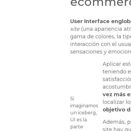
ecommer
User Interface engloba
site
(una apariencia atr
gama de colores, la tip
interacción con el usua
sensaciones y emocione
Aplicar est
teniendo 
satisfacci
acostumbra
vez más e
Si
localizar 
imaginamos
objetivo 
un iceberg,
UI es la
Además, pa
parte
site hay q