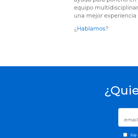
equipo multidisciplinar
una mejor experiencia 
¿
Hablamos
?
¿Quie
He 