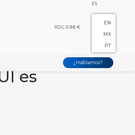
ES
EN
RDG 0.88 €
MX
PT
¿Hablamos?
UI es