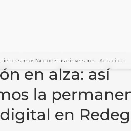
 alza: así mejoramos la permanencia del talento digital 
ORÍA
uiénes somos?
Accionistas e inversores
Actualidad
ón en alza: así
llo
mos la permanen
 digital en Redeg