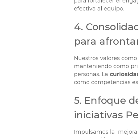
para fortalecer el eng
efectiva al equipo.
4. Consolida
para afrontar
Nuestros valores como 
manteniendo como princ
personas. La
curiosida
como competencias esen
5. Enfoque d
iniciativas P
Impulsamos la mejora c