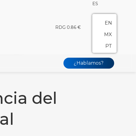
ES
EN
RDG 0.86 €
MX
PT
en Redegal
¿Hablamos?
cia del
al