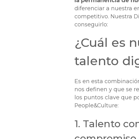
la permanencia de nue
diferenciar a nuestra 
competitivo. Nuestra D
conseguirlo:
¿Cuál es n
talento di
Es en esta combinación
nos definen y que se re
los puntos clave que p
People&Culture:
1. Talento c
compromiso d