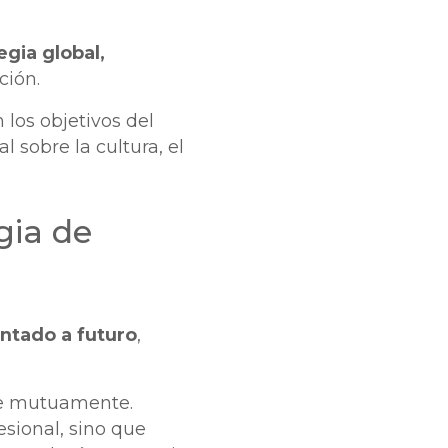
egia global,
ación.
 los objetivos del
 sobre la cultura, el
gia de
entado a futuro
,
se mutuamente.
esional, sino que