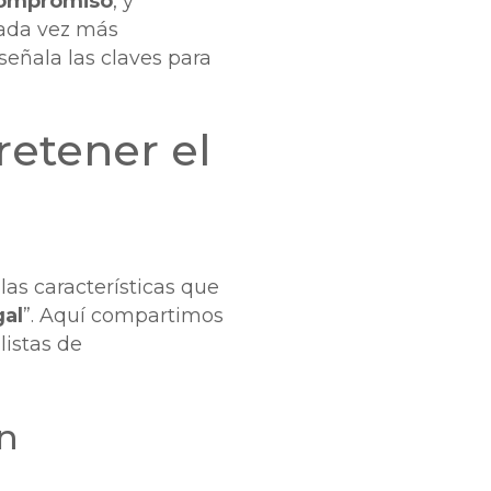
 compromiso
, y
cada vez más
 señala las claves para
retener el
as características que
gal
”. Aquí compartimos
listas de
un