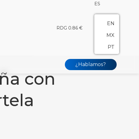
ES
EN
RDG 0.86 €
MX
PT
os de Cristal
¿Hablamos?
eña con
tela