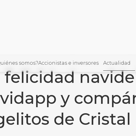
cidad navideña con Redenavidapp y compártela con Angelit
ORÍA
uiénes somos?
Accionistas e inversores
Actualidad
 felicidad navid
llo
vidapp y compár
elitos de Cristal