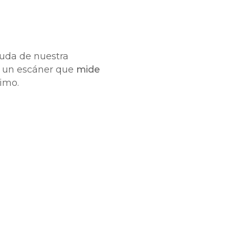
yuda de nuestra
de un escáner que
mide
nimo.