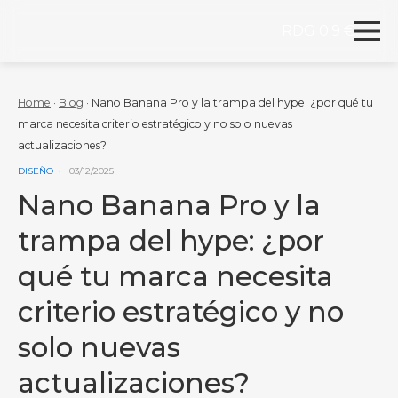
RDG 0.9 €
Redegal. Agencia de Marketing digital y desarrollo
Skip to content
Home
·
Blog
·
Nano Banana Pro y la trampa del hype: ¿por qué tu
marca necesita criterio estratégico y no solo nuevas
actualizaciones?
VER MÁS ENTRADAS DE LA CATEGORÍA
DISEÑO
03/12/2025
Nano Banana Pro y la
trampa del hype: ¿por
qué tu marca necesita
criterio estratégico y no
solo nuevas
actualizaciones?