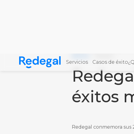
Home
·
Blog
·
Redegal cele
VER MÁS ENTRADAS DE LA CATEG
REDEGAL
31/10/2024
Servicios
Casos de éxito
¿Q
Skip to content
Redegal
Redegal. Agencia de Marketing digital y desarro
éxitos 
Redegal conmemora sus 20