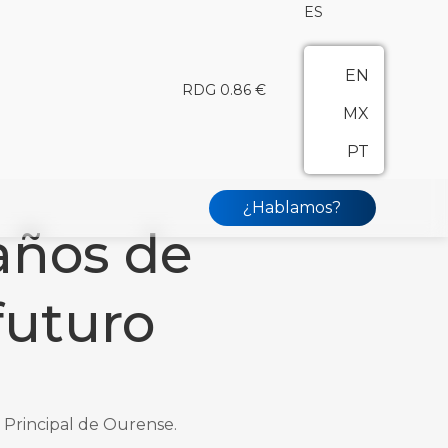
ES
EN
RDG 0.86 €
MX
PT
¿Hablamos?
años de
futuro
 Principal de Ourense.