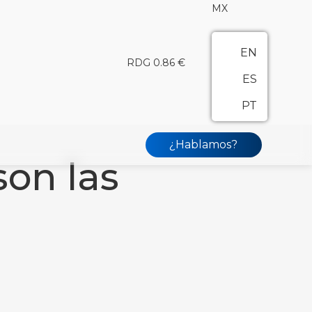
MX
EN
RDG 0.86 €
ES
PT
¿Hablamos?
on las