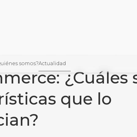
 ¿Cuáles son las características que lo diferencian?
ORÍA
uiénes somos?
Actualidad
erce: ¿Cuáles s
llo
rísticas que lo
cian?