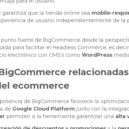
ntaja para el usuario.
garantiza que la tienda online sea
mobile-respo
xperiencia de usuario independientemente de la 
o punto fuerte de BigCommerce desde la perspecti
ada para facilitar el Headless Commerce, es decir,
cio electrónico con CMS’s como
WordPress
media
 BigCommerce relacionadas 
del ecommerce
potencia de BigCommerce favorece la optimizació
ra de
Google Cloud Platform
junto con la integra
er
permiten a la herramienta garantizar una
alta
creación de descuentos y promociones
y la
pers