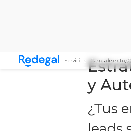
Home
·
Servicios
·
E
Estra
Servicios
Casos de éxito
¿Q
Skip to content
Redegal. Agencia de Marketing digital y desarro
y Au
¿Tus e
leads 