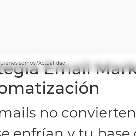
strategia Email Marketing y Automatización
tegia Email Mar
uiénes somos?
Actualidad
llo
tomatización
mails no convierten
se enfrían y tu base