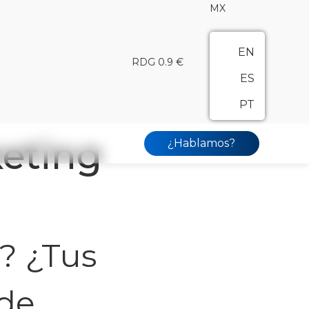
MX
EN
RDG 0.9 €
ES
PT
keting
¿Hablamos?
? ¿Tus
 de