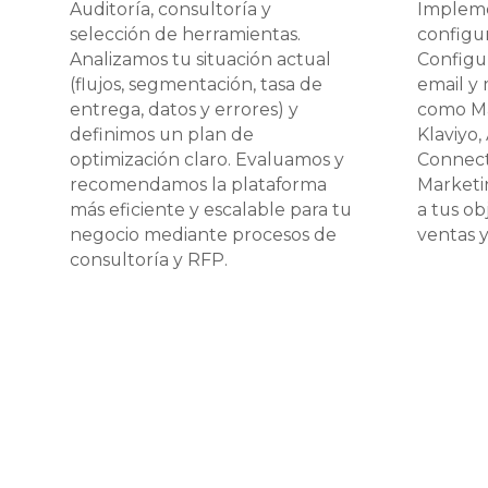
Auditoría, consultoría y
Impleme
selección de herramientas.
configu
Analizamos tu situación actual
Configu
(flujos, segmentación, tasa de
email y
entrega, datos y errores) y
como Ma
definimos un plan de
Klaviyo
optimización claro. Evaluamos y
Connecti
recomendamos la plataforma
Marketi
más eficiente y escalable para tu
a tus ob
negocio mediante procesos de
ventas 
consultoría y RFP.