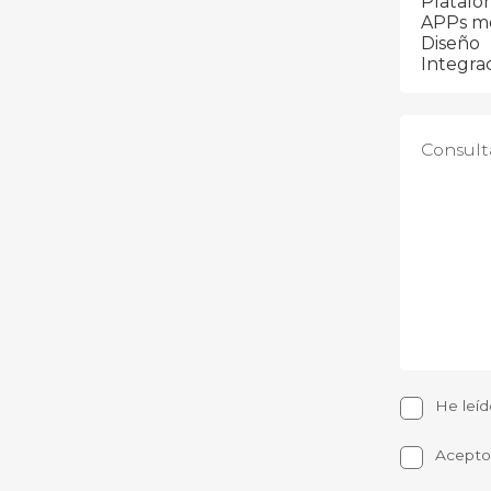
He leíd
Acepto