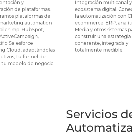
ntación y
Integración multicanal y
ración de plataformas.
ecosistema digital. Con
ramos plataformas de
la automatización con 
 marketing automation
ecommerce, ERP, analíti
ilchimp, HubSpot,
Media y otros sistemas p
, ActiveCampaign,
construir una estrategia 
f o Salesforce
coherente, integrada y
ng Cloud, adaptándolas
totalmente medible.
jetivos, tu funnel de
y tu modelo de negocio.
Servicios d
Automatiza