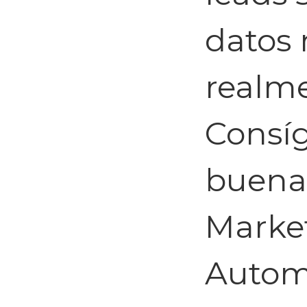
datos 
realme
Consí
buena 
Marke
Autom