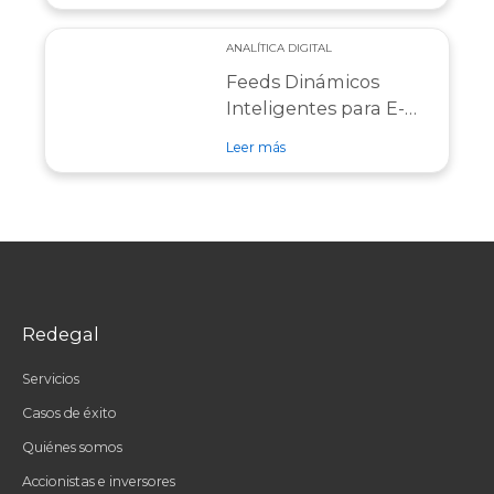
ANALÍTICA DIGITAL
Feeds Dinámicos
Inteligentes para E-
commerce:
sobre entrada Feeds Dinámicos 
Leer más
Automatiza con IA
para vender más y
mejor con
Boostic.cloud
Redegal
Servicios
Casos de éxito
Quiénes somos
Accionistas e inversores