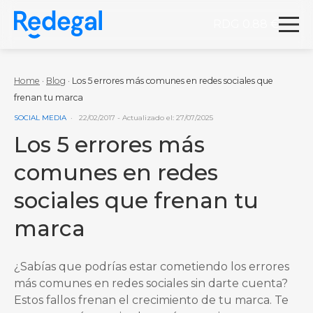
RDG 0.88 €
Redegal. Agencia de Marketing digital y desarrollo
Skip to content
Home
·
Blog
·
Los 5 errores más comunes en redes sociales que
frenan tu marca
VER MÁS ENTRADAS DE LA CATEGORÍA
SOCIAL MEDIA
22/02/2017
- Actualizado el: 27/07/2025
Los 5 errores más
comunes en redes
sociales que frenan tu
marca
¿Sabías que podrías estar cometiendo los errores
más comunes en redes sociales sin darte cuenta?
Estos fallos frenan el crecimiento de tu marca. Te