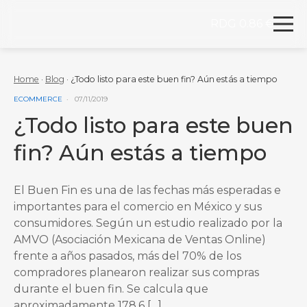
RDG 0.86 €
Redegal. Agencia de Marketing digital y desarrollo
Skip to content
Home
·
Blog
·
¿Todo listo para este buen fin? Aún estás a tiempo
VER MÁS ENTRADAS DE LA CATEGORÍA
ECOMMERCE
07/11/2019
¿Todo listo para este buen
fin? Aún estás a tiempo
El Buen Fin es una de las fechas más esperadas e
importantes para el comercio en México y sus
consumidores. Según un estudio realizado por la
AMVO (Asociación Mexicana de Ventas Online)
frente a años pasados, más del 70% de los
compradores planearon realizar sus compras
durante el buen fin. Se calcula que
aproximadamente 178.6 […]