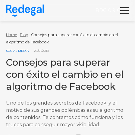
RDG 0.9 €
Redegal. Agencia de Marketing digital y desarrollo
Skip to content
Home
·
Blog
·
Consejos para superar con éxito el cambio en el
algoritmo de Facebook
VER MÁS ENTRADAS DE LA CATEGORÍA
SOCIAL MEDIA
25/01/2018
Consejos para superar
con éxito el cambio en el
algoritmo de Facebook
Uno de los grandes secretos de Facebook, y el
motivo de sus grandes polémicas es su algoritmo
de contenidos. Te contamos cómo funciona y los
trucos para conseguir mayor visibilidad.