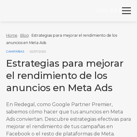
RDG 0.9 €
Redegal. Agencia de Marketing digital y desarrollo
Skip to content
Home
·
Blog
·
Estrategias para mejorar el rendimiento de los
anuncios en Meta Ads
VER MÁS ENTRADAS DE LA CATEGORÍA
CAMPAÑAS
02/07/2025
Estrategias para mejorar
el rendimiento de los
anuncios en Meta Ads
En Redegal, como Google Partner Premier,
sabemos cómo hacer que tus anuncios en Meta
Ads conviertan. Descubre estrategias efectivas para
mejorar el rendimiento de tus campañas en
Facebook o el resto de plataformas de Meta.