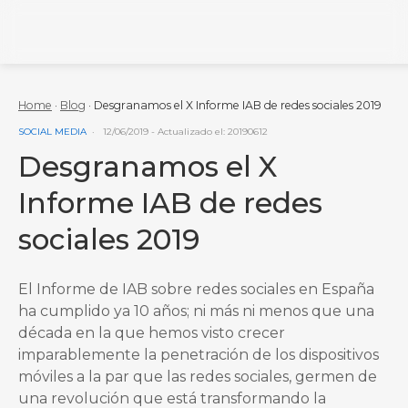
Redegal. Agencia de Marketing digital y desarrollo
Home
·
Blog
·
Desgranamos el X Informe IAB de redes sociales 2019
VER MÁS ENTRADAS DE LA CATEGORÍA
SOCIAL MEDIA
12/06/2019
- Actualizado el: 20190612
Desgranamos el X
Informe IAB de redes
sociales 2019
El Informe de IAB sobre redes sociales en España
ha cumplido ya 10 años; ni más ni menos que una
década en la que hemos visto crecer
imparablemente la penetración de los dispositivos
móviles a la par que las redes sociales, germen de
una revolución que está transformando la