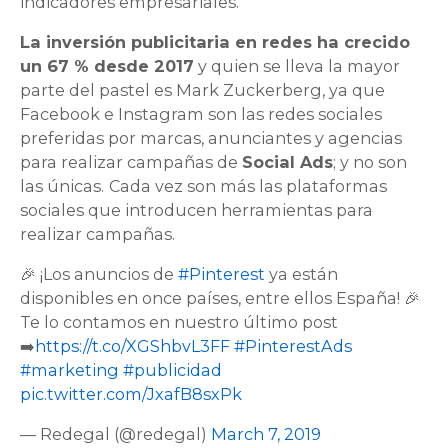
indicadores empresariales.
La inversión publicitaria en redes ha crecido
un 67 % desde 2017
y quien se lleva la mayor
parte del pastel es Mark Zuckerberg, ya que
Facebook e Instagram son las redes sociales
preferidas por marcas, anunciantes y agencias
para realizar campañas de
Social Ads
; y no son
las únicas.
Cada vez son más las plataformas
sociales que introducen herramientas para
realizar campañas.
🎉 ¡Los anuncios de
#Pinterest
ya están
disponibles en once países, entre ellos España! 🎉
Te lo contamos en nuestro último post
➡️
https://t.co/XGShbvL3FF
#PinterestAds
#marketing
#publicidad
pic.twitter.com/JxafB8sxPk
— Redegal (@redegal)
March 7, 2019