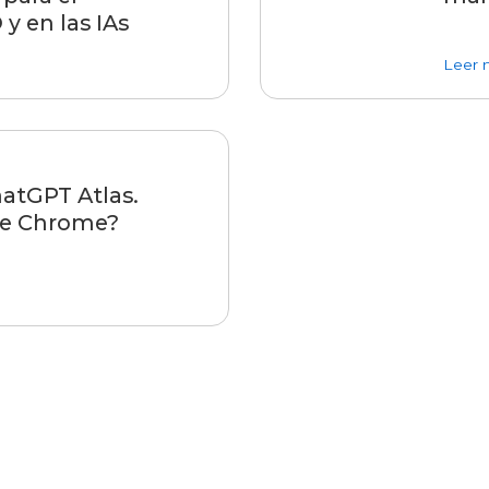
y en las IAs
ido del blog con tanta IA: la importancia del blog para el posici
Leer 
atGPT Atlas.
le Chrome?
navegador: ChatGPT Atlas. ¿Desbancará a Google Chrome? Spoil