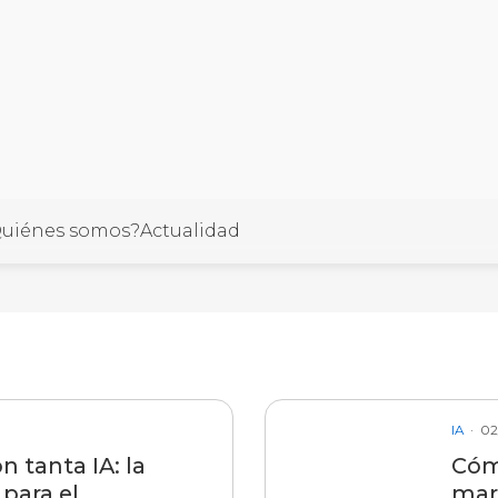
uiénes somos?
Actualidad
llo
IA
02
n tanta IA: la
Cóm
para el
mar