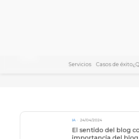
IA
Servicios
Casos de éxito
¿Q
Skip to content
Redegal. Agencia de Marketing digital y desarro
IA
24/04/2024
El sentido del blog co
importancia del blog 