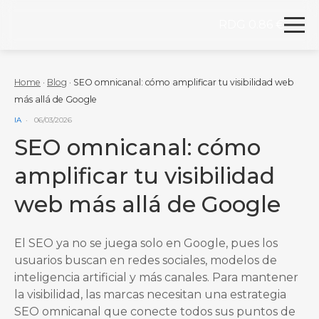
RDG 0.86 €
Redegal. Agencia de Marketing digital y desarrollo
Skip to content
Home
·
Blog
·
SEO omnicanal: cómo amplificar tu visibilidad web
más allá de Google
VER MÁS ENTRADAS DE LA CATEGORÍA
IA
06/03/2026
SEO omnicanal: cómo
amplificar tu visibilidad
web más allá de Google
El SEO ya no se juega solo en Google, pues los
usuarios buscan en redes sociales, modelos de
inteligencia artificial y más canales. Para mantener
la visibilidad, las marcas necesitan una estrategia
SEO omnicanal que conecte todos sus puntos de