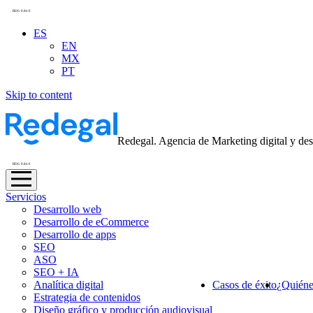
RDG 0.86 €
ES
EN
MX
PT
Skip to content
Redegal. Agencia de Marketing digital y des
RDG 0.86 €
Servicios
Desarrollo web
Desarrollo de eCommerce
Desarrollo de apps
SEO
ASO
SEO + IA
Analítica digital
Casos de éxito
¿Quiéne
Estrategia de contenidos
Diseño gráfico y producción audiovisual