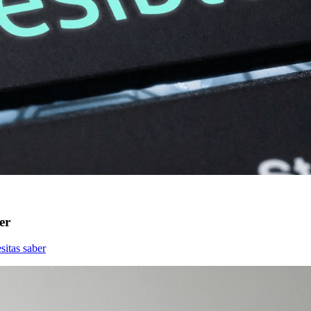
er
sitas saber